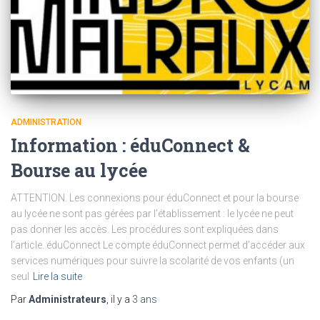
ADMINISTRATION
Information : éduConnect &
Bourse au lycée
ATTENTION. Les connexions pour éduConnect et pour la bourse
au lycée ne sont pas gérées par l’établissement : le lycée ne peut
pas donner les accès. Les procédures sont expliquées dans
l’article. éduConnect Le compte éduConnect permet d’accéder aux
services numériques pour suivre la scolarité de vos enfants (un
seul
Lire la suite
Par
Administrateurs
, il y a
3 ans