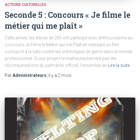
ACTIONS CULTURELLES
Seconde 5 : Concours « Je filme le
métier qui me plaît »
Cette année, les élèves de 205 ont participé avec enthousiasme au
concours Je Filme le Métier qui me Plaît en réalisant un film
consacré à la lutte contre les stéréotypes de genre dans le monde
professionnel. Si leur projet n’a malheureusement pas été
récompensé lors du palmarès officiel, l’ensemble de
Lire la suite
Par
Administrateurs
, il y a
2 mois