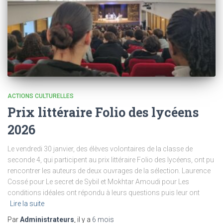
ACTIONS CULTURELLES
Prix littéraire Folio des lycéens
2026
Le vendredi 30 janvier, des élèves volontaires de la classe de
seconde 4, qui participent au prix littéraire Folio des lycéens, ont pu
rencontrer les auteurs de deux ouvrages de la sélection. Laurence
Cossé pour Le secret de Sybil et Mokhtar Amoudi pour Les
conditions idéales ont répondu à leurs questions puis leur ont
Lire la suite
Par
Administrateurs
, il y a
6 mois