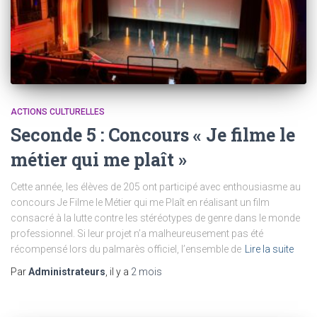
ACTIONS CULTURELLES
Seconde 5 : Concours « Je filme le
métier qui me plaît »
Cette année, les élèves de 205 ont participé avec enthousiasme au
concours Je Filme le Métier qui me Plaît en réalisant un film
consacré à la lutte contre les stéréotypes de genre dans le monde
professionnel. Si leur projet n’a malheureusement pas été
récompensé lors du palmarès officiel, l’ensemble de
Lire la suite
Par
Administrateurs
, il y a
2 mois