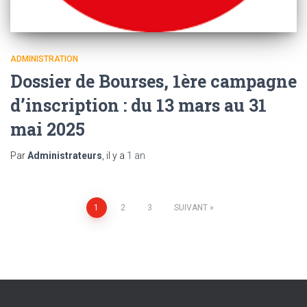
ADMINISTRATION
Dossier de Bourses, 1ère campagne
d’inscription : du 13 mars au 31
mai 2025
Par
Administrateurs
, il y a
1 an
Pagination
1
2
3
SUIVANT
des
publications