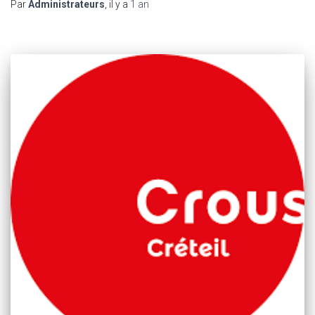
Par
Administrateurs
, il y a
1 an