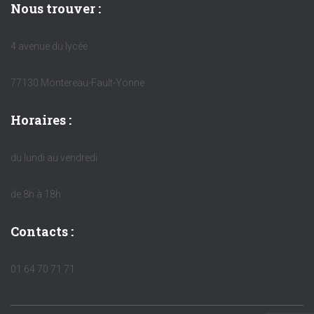
Nous trouver :
4 avenue du lycée
77130 Montereau-Fault-Yonne
Horaires :
du lundi au vendredi
de 8h à 18h
Contacts :
01 64 70 71 71