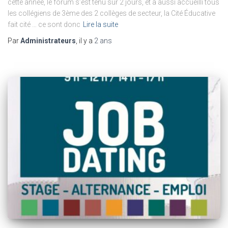
cette année, le forum s’est tenu sur 2 jours, et a aussi accueilli tous
les collégiens de 3ème des 2 collèges de secteur, la Cité Éducative
fait cité … ce sont donc
Lire la suite
Par
Administrateurs
, il y a
2 ans