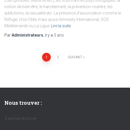
LGBTphobies, sexisme etc), les souffrances psychologiques, la
notion de bien-être, le harcèlement, la prévention routière, les
addictions, la sexualité etc. La présence d’association comme le
Refuge, Unis-Cités mais aussi Amnesty International, SOS
Méditerranée ou La Ligue
Lire la suite
Par
Administrateurs
, il y a
3 ans
Pagination
1
2
SUIVANT
des
publications
Nous trouver :
4 avenue du lycée