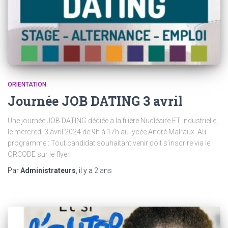
ORIENTATION
Journée JOB DATING 3 avril
Une journée JOB DATING dédiée à la filière Nucléaire ET Industrielle,
le mercredi 3 avril 2024 de 9h à 17h au lycée André Malraux. Au
programme : Tout candidat souhaitant venir doit s’inscrire via le
QRCODE sur le flyer.
Par
Administrateurs
, il y a
2 ans