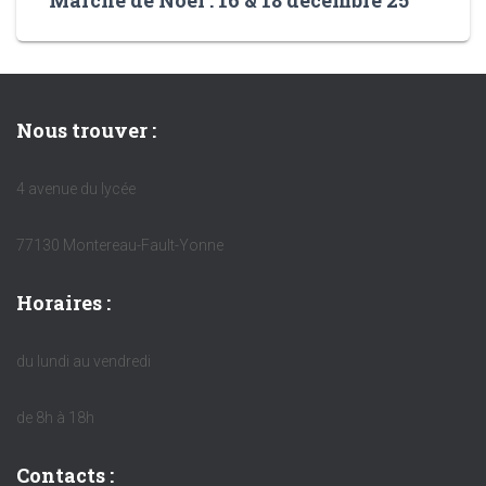
Marché de Noël : 16 & 18 décembre 25
Nous trouver :
4 avenue du lycée
77130 Montereau-Fault-Yonne
Horaires :
du lundi au vendredi
de 8h à 18h
Contacts :