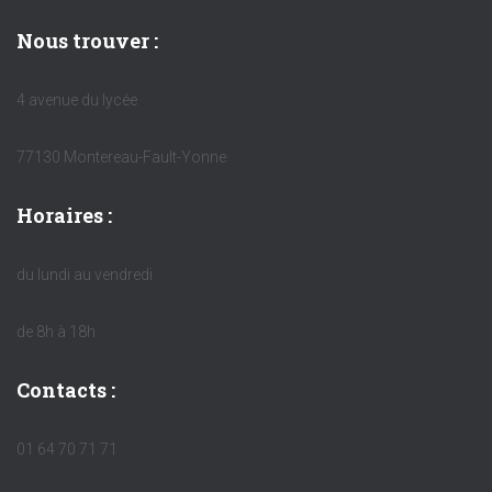
Nous trouver :
4 avenue du lycée
77130 Montereau-Fault-Yonne
Horaires :
du lundi au vendredi
de 8h à 18h
Contacts :
01 64 70 71 71