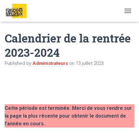
OUVRI
Calendrier de la rentrée
2023-2024
Published by
Administrateurs
on
13 juillet 2023
Cette période est terminée. Merci de vous rendre sur
la page la plus récente pour obtenir le document de
l’année en cours.