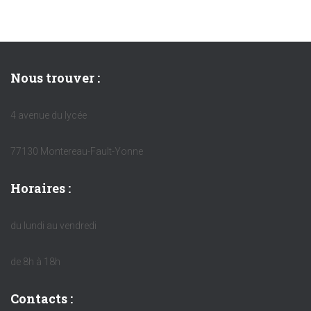
Nous trouver :
4 avenue du lycée
77130 Montereau-Fault-Yonne
Horaires :
du lundi au vendredi
de 8h à 18h
Contacts :