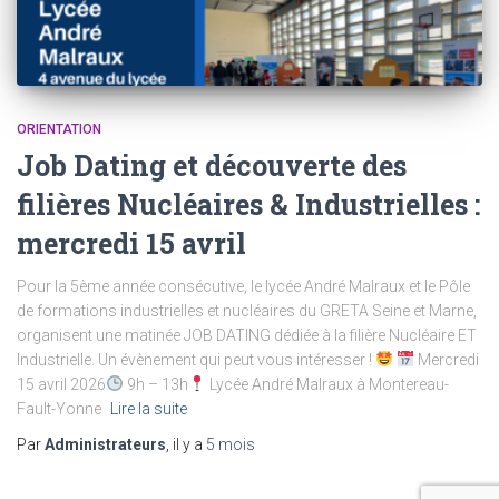
ORIENTATION
Job Dating et découverte des
filières Nucléaires & Industrielles :
mercredi 15 avril
Pour la 5ème année consécutive, le lycée André Malraux et le Pôle
de formations industrielles et nucléaires du GRETA Seine et Marne,
organisent une matinée JOB DATING dédiée à la filière Nucléaire ET
Industrielle. Un évènement qui peut vous intéresser !
Mercredi
15 avril 2026
9h – 13h
Lycée André Malraux à Montereau-
Fault-Yonne
Lire la suite
Par
Administrateurs
, il y a
5 mois