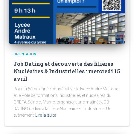
ORIENTATION
Job Dating et découverte des filières
Nucléaires & Industrielles : mercredi 15
avril
Pour la 5ème année consécutive, le lycée André Malraux
et le Pôle de formations industrielles et nucléaires du
GRETA Seine et Marne, organisent une matinée JOB
DATING dédiée à la filière Nucléaire ET Industrielle. Un
évènement
Lire la suite