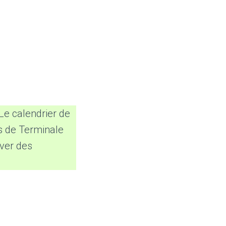
e calendrier de
es de Terminale
uver des