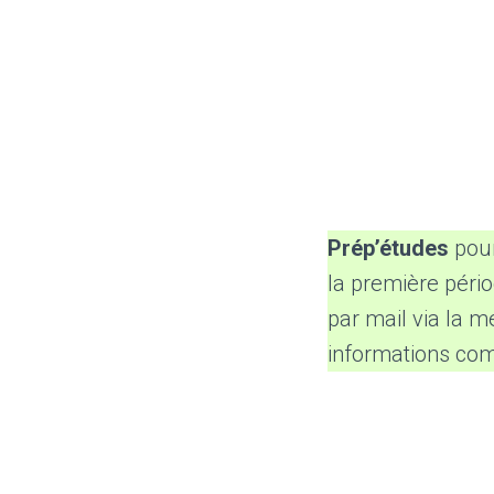
Prép’études
pour
la première pério
par mail via la 
informations com