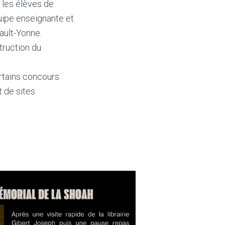
s les élèves de
uipe enseignante et
ault-Yonne.
truction du
rtains concours
 de sites