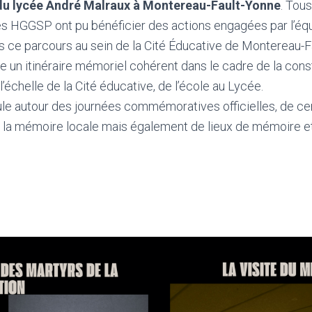
u lycée André Malraux à Montereau-Fault-Yonne
. Tou
és HGGSP ont pu bénéficier des actions engagées par l’éq
ans ce parcours au sein de la Cité Éducative de Montereau-F
ire un itinéraire mémoriel cohérent dans le cadre de la cons
’échelle de la Cité éducative, de l’école au Lycée.
ule autour des journées commémoratives officielles, de ce
e la mémoire locale mais également de lieux de mémoire et