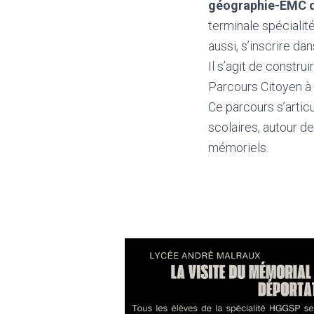
géographie-EMC d
terminale spécialit
aussi, s’inscrire d
Il s’agit de constru
Parcours Citoyen à l
Ce parcours s’artic
scolaires, autour d
mémoriels.