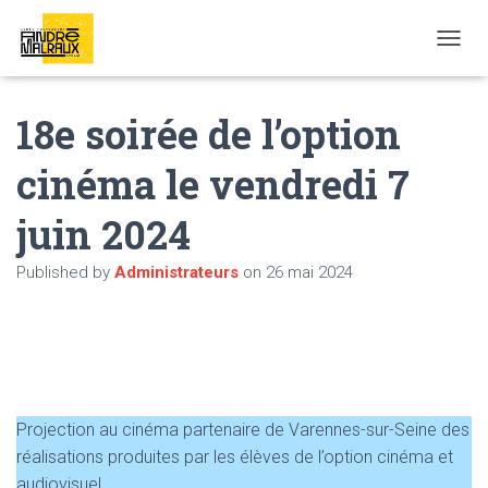
OUVRI
18e soirée de l’option
cinéma le vendredi 7
juin 2024
Published by
Administrateurs
on
26 mai 2024
Projection au cinéma partenaire de Varennes-sur-Seine des
réalisations produites par les élèves de l’option cinéma et
audiovisuel.