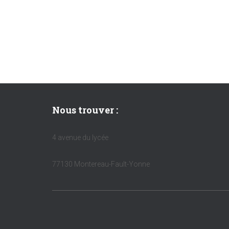
Nous trouver :
4 avenue du lycée
77130 Montereau-Fault-Yonne