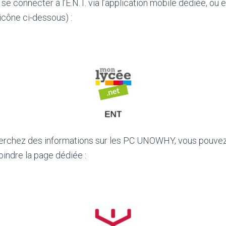
se connecter à l’E.N.T. via l’application mobile dédiée, ou 
’icône ci-dessous) :
herchez des informations sur les PC UNOWHY, vous pouvez 
oindre la page dédiée :