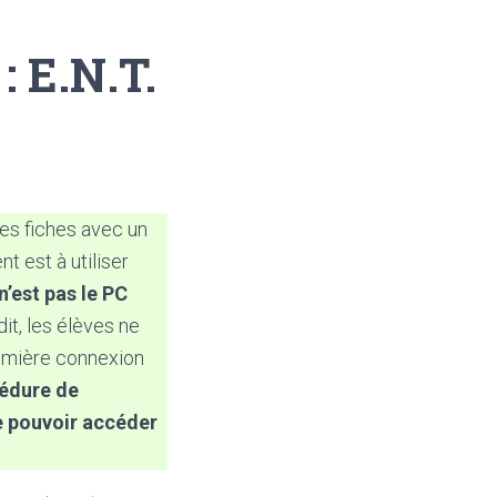
: E.N.T.
des fiches avec un
t est à utiliser
n’est pas le PC
it, les élèves ne
remière connexion
océdure de
e pouvoir accéder