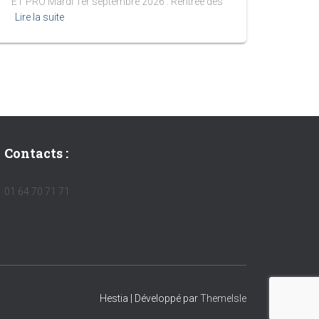
ET PRO Mardi 1er septembre 2026 : Rentrée des
Lire la suite
Contacts :
01 64 70 71 71
Hestia | Développé par
ThemeIsle