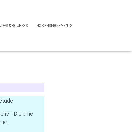
AIDES & BOURSES
NOS ENSEIGNEMENTS
’étude
elier : Diplôme
mier.